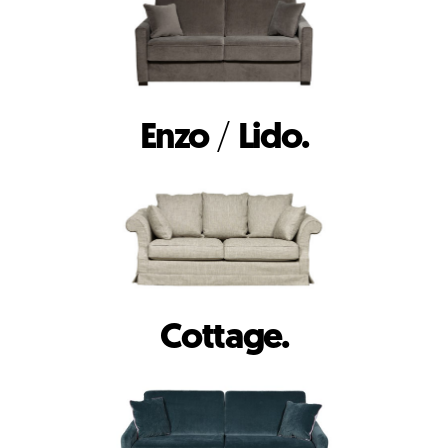
Enzo
/
Lido.
Cottage.