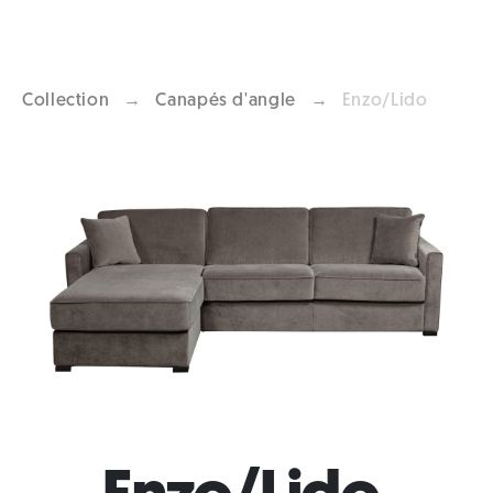
Collection
→
Canapés d'angle
→
Enzo/Lido
Previous
Next