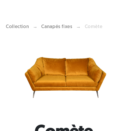
Collection
→
Canapés fixes
→
Comète
Previous
Next