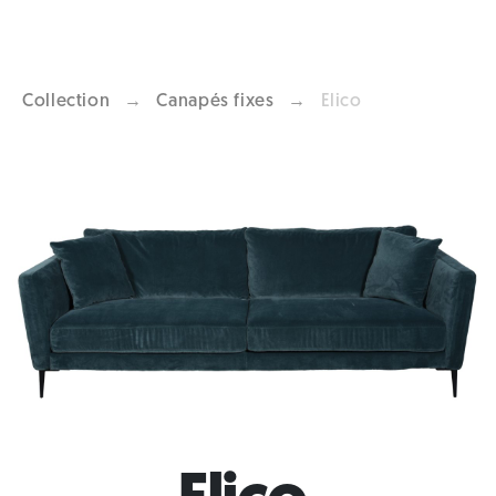
Collection
→
Canapés fixes
→
Elico
Previous
Next