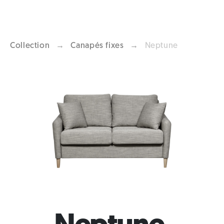
Collection
→
Canapés fixes
→
Neptune
Previous
Next