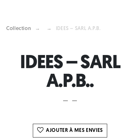
Collection
→
→
IDEES – SARL A.P.B.
Previous
Next
IDEES – SARL
A.P.B..
AJOUTER À MES ENVIES