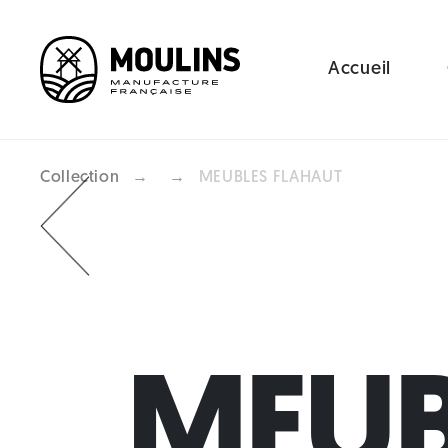
Accueil
Collection
→
→
MEUBLES FLAHAUT
Previous
MEUB