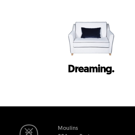
Dreaming.
Moulins