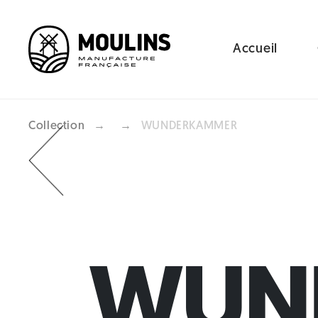
Accueil
Collection
→
→
WUNDERKAMMER
Previous
WUN