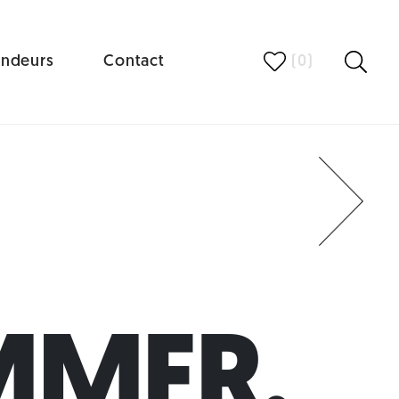
ndeurs
Contact
(
0
)
Next
MER.