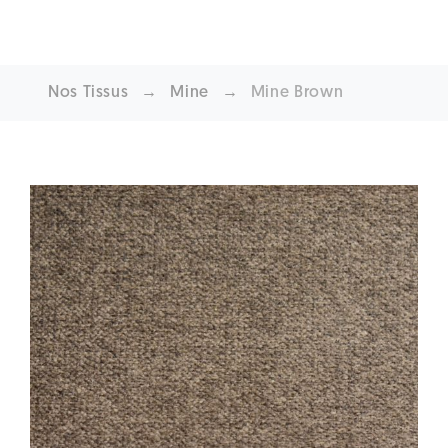
Nos Tissus
→
Mine
→
Mine Brown