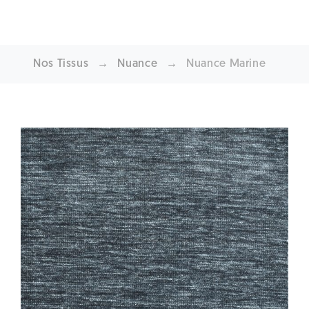
Nos Tissus
→
Nuance
→
Nuance Marine