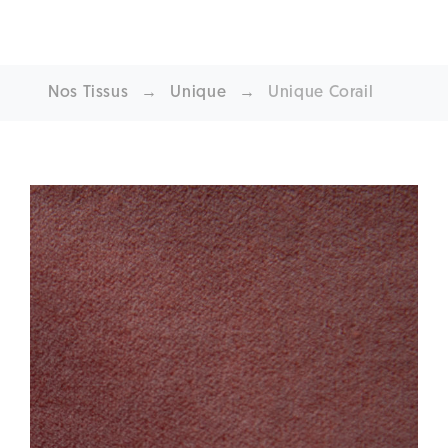
Nos Tissus
→
Unique
→
Unique Corail