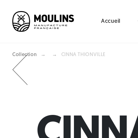
Accueil
Collection
→
→
CINNA THIONVILLE
Previous
CINNA