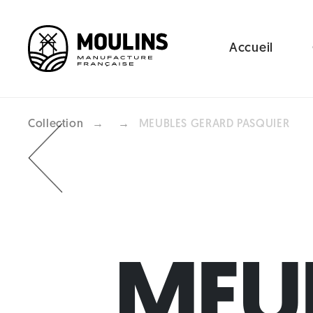
Accueil
Collection
→
→
MEUBLES GERARD PASQUIER
Previous
MEU