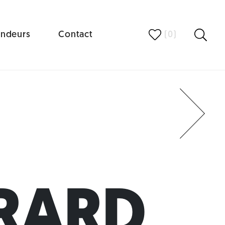
ndeurs
Contact
(
0
)
Next
RARD